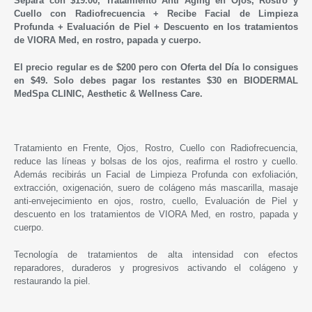
Separa con $19.00, Tratamiento Anti Aging en Ojos, Rostro y
Cuello con Radiofrecuencia + Recibe Facial de Limpieza
Profunda +
Evaluación de Piel + Descuento en los tratamientos
de VIORA Med, en rostro, papada y cuerpo.
El precio regular es de $200 pero con Oferta del Día lo consigues
en
$49. Solo debes pagar
los restantes
$30 en
BIODERMAL
MedSpa CLINIC, Aesthetic & Wellness Care.
Tratamiento en Frente, Ojos, Rostro, Cuello con Radiofrecuencia,
reduce las líneas y bolsas de los ojos, reafirma el rostro y cuello.
Además recibirás un Facial de Limpieza Profunda con exfoliación,
extracción, oxigenación, suero de colágeno más mascarilla, masaje
anti-envejecimiento en ojos, rostro, cuello, Evaluación de Piel y
descuento en los tratamientos de VIORA Med, en rostro, papada y
cuerpo.
Tecnología de tratamientos de alta intensidad con efectos
reparadores, duraderos y progresivos activando el colágeno y
restaurando la piel.