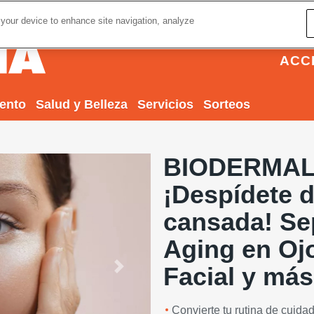
 your device to enhance site navigation, analyze
ACC
iento
Salud y Belleza
Servicios
Sorteos
BIODERMAL 
¡Despídete d
cansada! Se
Aging en Ojo
Facial y más
Next
Convierte tu rutina de cuida