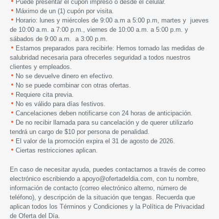
Puede presentar el cupón impreso o desde el celular.
Máximo de un (1) cupón por visita.
Horario: lunes y miércoles de 9:00 a.m a 5:00 p.m, martes y jueves
de 10:00 a.m. a 7:00 p.m., viernes de 10:00 a.m. a 5:00 p.m. y
sábados de 9:00 a.m. a 3:00 p.m.
Estamos preparados para recibirle: Hemos tomado las medidas de
salubridad necesaria para ofrecerles seguridad a todos nuestros
clientes y empleados.
No se devuelve dinero en efectivo.
No se puede combinar con otras ofertas.
Requiere cita previa.
No es válido para días festivos.
Cancelaciones deben notificarse con 24 horas de anticipación.
De no recibir llamada para su cancelación y de querer utilizarlo
tendrá un cargo de $10 por persona de penalidad.
El valor de la promoción expira
el 3
1 de agosto de 2026.
Ciertas restricciones aplican.
En caso de necesitar ayuda, puedes contactarnos a través de correo
electrónico escribiendo a
apoyo@ofertadeldia.com
, con tu nombre,
información de contacto (correo electrónico alterno, número de
teléfono), y descripción de la situación que tengas. Recuerda que
aplican todos los
Términos y Condiciones
y la
Política de Privacidad
de Oferta del Día.