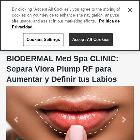
ACCEDE TU CUENTA
|
REGÍSTRATE HOY
By clicking “Accept All Cookies”, you agree to the storing of
cookies on your device to enhance site navigation, analyze
site usage, and assist in our marketing efforts.
Politica de
Privacidad
Cookies Settings
Accept All Cookies
Home
BIODERMAL Med Spa CLINIC, Aesthetic & Wellness Care
BIODERMAL Med Spa CLINIC:
Separa Viora Plump RF para
Aumentar y Definir tus Labios
Previous
Next