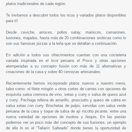
platos tradicionales de cada región.
Te invitamos a descubrir todos los ricos y variados platos disponibles
para tí!
Desde ceviche, arroces, pollos satay, mariscos, camarones,
tostones, majados, hasta más de 20 combinaciones exóticas como lo
son sus famosas pizzas a la leña que se detallan a continuación.
En adición a todos sus ofrecimientos cuentan con una coctelería
variada inspirada en el licor peruano el Pisco y otras opciones
atemperadas a su concepto fusión con más de 11 alternativas y
creaciones de la casa y sobre 40 cervezas artesanales.
Recientemente hemos incorporado platos nuevos a nuestro menú,
tales como: el filete mingón u otros cortes de carnes con opciones de
exquisita salsa cremosa de vino, setas y curry o salsa de queso azul
y curry. Pechuga rellena de amarillo, prosciutto y queso de cabra en
salsa setas con curry. Brochetas de pulpo, servidas con salsa verde
peruana de la casa y toque de salsa de ají rocotto picante; entre una
nueva variedad de opciones de risottos y ñoquis. En las pastas
podemos ver un poco más del concepto de sus fusiones, un ejemplo
de ello lo es el “Tallarín Salteado” donde tienes la oportunidad de