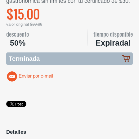
gastronómica sin límites con tu certificado de $30.
$15.00
valor original
$30.00
descuento
tiempo disponible
50%
Expirada!
Terminada
Enviar por e-mail
Detalles