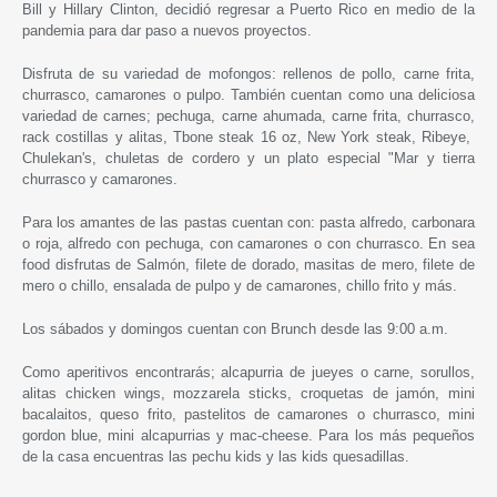
Bill y Hillary Clinton, decidió regresar a Puerto Rico en medio de la
pandemia para dar paso a nuevos proyectos.
Disfruta de su variedad de mofongos: rellenos de pollo, carne frita,
churrasco, camarones o pulpo. También cuentan como una deliciosa
variedad de carnes; pechuga, carne ahumada, carne frita, churrasco,
rack costillas y alitas, Tbone steak 16 oz, New York steak, Ribeye,
Chulekan's, chuletas de cordero y un plato especial "Mar y tierra
churrasco y camarones.
Para los amantes de las pastas cuentan con: pasta alfredo, carbonara
o roja, alfredo con pechuga, con camarones o con churrasco. En sea
food disfrutas de Salmón, filete de dorado, masitas de mero, filete de
mero o chillo, ensalada de pulpo y de camarones, chillo frito y más.
Los sábados y domingos cuentan con Brunch desde las 9:00 a.m.
Como aperitivos encontrarás; alcapurria de jueyes o carne, sorullos,
alitas chicken wings, mozzarela sticks, croquetas de jamón, mini
bacalaitos, queso frito, pastelitos de camarones o churrasco, mini
gordon blue, mini alcapurrias y mac-cheese. Para los más pequeños
de la casa encuentras las pechu kids y las kids quesadillas.