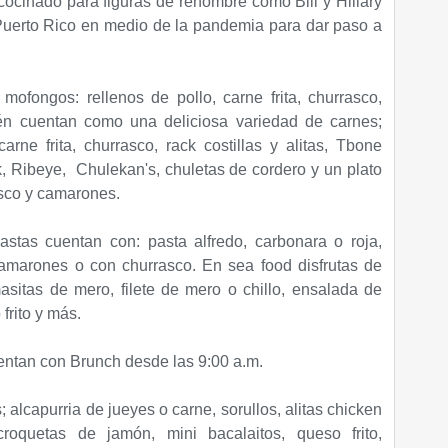
ocinado para figuras de renombre como Bill y Hillary
 Puerto Rico en medio de la pandemia para dar paso a
mofongos: rellenos de pollo, carne frita, churrasco,
n cuentan como una deliciosa variedad de carnes;
ne frita, churrasco, rack costillas y alitas, Tbone
, Ribeye, Chulekan's, chuletas de cordero y un plato
asco y camarones.
stas cuentan con: pasta alfredo, carbonara o roja,
amarones o con churrasco. En sea food disfrutas de
asitas de mero, filete de mero o chillo, ensalada de
frito y más.
ntan con Brunch desde las 9:00 a.m.
 alcapurria de jueyes o carne, sorullos, alitas chicken
croquetas de jamón, mini bacalaitos, queso frito,