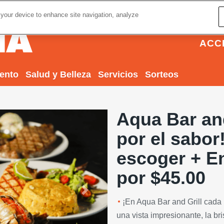
 your device to enhance site navigation, analyze
ACC
iento
Salud y Belleza
Servicios
Sorteos
Aqua Bar and 
por el sabor!
escoger + E
por $45.00
Next
¡En Aqua Bar and Grill cada 
una vista impresionante, la br