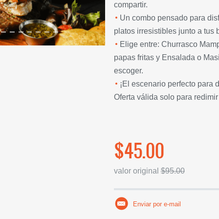
compartir.
Un combo pensado para disfr
platos irresistibles junto a tus
Elige entre: Churrasco Mamp
papas fritas y Ensalada o M
escoger.
¡El escenario perfecto para 
Oferta válida solo para redimir
$45.00
valor original
$95.00
Enviar por e-mail