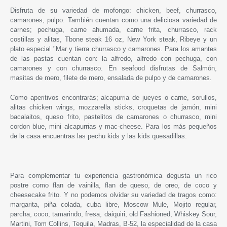
Disfruta de su variedad de mofongo: chicken, beef, churrasco,
camarones, pulpo. También cuentan como una deliciosa variedad de
carnes; pechuga, carne ahumada, carne frita, churrasco, rack
costillas y alitas, Tbone steak 16 oz, New York steak, Ribeye y un
plato especial "Mar y tierra churrasco y camarones. Para los amantes
de las pastas cuentan con: la alfredo, alfredo con pechuga, con
camarones y con churrasco. En seafood disfrutas de Salmón,
masitas de mero, filete de mero, ensalada de pulpo y de camarones.
Como aperitivos encontrarás; alcapurria de jueyes o carne, sorullos,
alitas chicken wings, mozzarella sticks, croquetas de jamón, mini
bacalaitos, queso frito, pastelitos de camarones o churrasco, mini
cordon blue, mini alcapurrias y mac-cheese. Para los más pequeños
de la casa encuentras las pechu kids y las kids quesadillas.
Para complementar tu experiencia gastronómica degusta un rico
postre como flan de vainilla, flan de queso, de oreo, de coco y
cheesecake frito. Y no podemos olvidar su variedad de tragos como:
margarita, piña colada, cuba libre, Moscow Mule, Mojito regular,
parcha, coco, tamarindo, fresa, daiquiri, old Fashioned, Whiskey Sour,
Martini, Tom Collins, Tequila, Madras, B-52, la especialidad de la casa