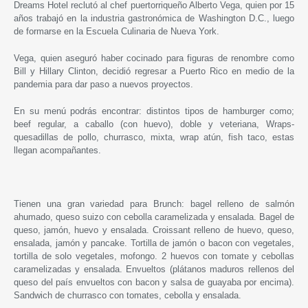
Dreams Hotel reclutó al chef puertorriqueño Alberto Vega, quien por 15
años trabajó en la industria gastronómica de Washington D.C., luego
de formarse en la Escuela Culinaria de Nueva York.
Vega, quien aseguró haber cocinado para figuras de renombre como
Bill y Hillary Clinton, decidió regresar a Puerto Rico en medio de la
pandemia para dar paso a nuevos proyectos.
En su menú podrás encontrar: distintos tipos de hamburger como;
beef regular, a caballo (con huevo), doble y veteriana, Wraps-
quesadillas de pollo, churrasco, mixta, wrap atún, fish taco, estas
llegan acompañantes.
Tienen una gran variedad para Brunch: bagel relleno de salmón
ahumado, queso suizo con cebolla caramelizada y ensalada. Bagel de
queso, jamón, huevo y ensalada. Croissant relleno de huevo, queso,
ensalada, jamón y pancake. Tortilla de jamón o bacon con vegetales,
tortilla de solo vegetales, mofongo. 2 huevos con tomate y cebollas
caramelizadas y ensalada. Envueltos (plátanos maduros rellenos del
queso del país envueltos con bacon y salsa de guayaba por encima).
Sandwich de churrasco con tomates, cebolla y ensalada.