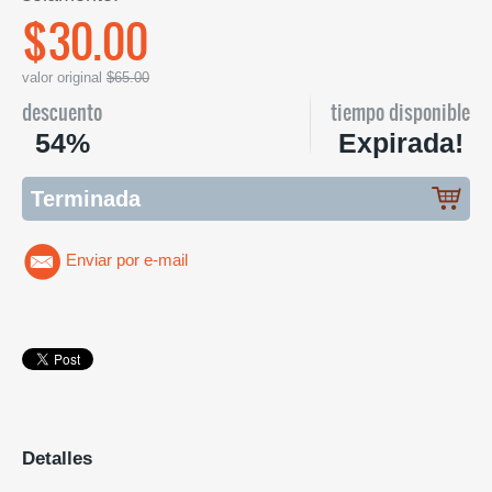
$30.00
valor original
$65.00
descuento
tiempo disponible
54%
Expirada!
Terminada
Enviar por e-mail
Detalles