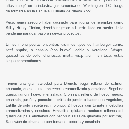
Dreams Hotel reclutó al chef puertorriqueño Alberto Vega, quien por 15
años trabajó en la industria gastronómica de Washington D.C., luego
de formarse en la Escuela Culinaria de Nueva York.
Vega, quien aseguró haber cocinado para figuras de renombre como
Bill y Hillary Clinton, decidió regresar a Puerto Rico en medio de la
pandemia para dar paso a nuevos proyectos.
En su menú podrás encontrar: distintos tipos de hamburger como;
beef regular, a caballo (con huevo), doble y veteriana, Wraps-
quesadillas de pollo, churrasco, mixta, wrap atún, fish taco, estas
llegan acompañantes.
Tienen una gran variedad para Brunch: bagel relleno de salmón
ahumado, queso suizo con cebolla caramelizada y ensalada. Bagel de
queso, jamón, huevo y ensalada. Croissant relleno de huevo, queso,
ensalada, jamón y pancake. Tortilla de jamón o bacon con vegetales,
tortilla de solo vegetales, mofongo. 2 huevos con tomate y cebollas
caramelizadas y ensalada. Envueltos (plátanos maduros rellenos del
queso del país envueltos con bacon y salsa de guayaba por encima).
Sandwich de churrasco con tomates, cebolla y ensalada.