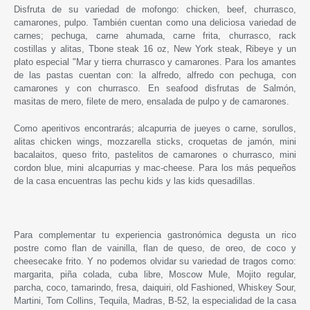
Disfruta de su variedad de mofongo: chicken, beef, churrasco,
camarones, pulpo. También cuentan como una deliciosa variedad de
carnes; pechuga, carne ahumada, carne frita, churrasco, rack
costillas y alitas, Tbone steak 16 oz, New York steak, Ribeye y un
plato especial "Mar y tierra churrasco y camarones. Para los amantes
de las pastas cuentan con: la alfredo, alfredo con pechuga, con
camarones y con churrasco. En seafood disfrutas de Salmón,
masitas de mero, filete de mero, ensalada de pulpo y de camarones.
Como aperitivos encontrarás; alcapurria de jueyes o carne, sorullos,
alitas chicken wings, mozzarella sticks, croquetas de jamón, mini
bacalaitos, queso frito, pastelitos de camarones o churrasco, mini
cordon blue, mini alcapurrias y mac-cheese. Para los más pequeños
de la casa encuentras las pechu kids y las kids quesadillas.
Para complementar tu experiencia gastronómica degusta un rico
postre como flan de vainilla, flan de queso, de oreo, de coco y
cheesecake frito. Y no podemos olvidar su variedad de tragos como:
margarita, piña colada, cuba libre, Moscow Mule, Mojito regular,
parcha, coco, tamarindo, fresa, daiquiri, old Fashioned, Whiskey Sour,
Martini, Tom Collins, Tequila, Madras, B-52, la especialidad de la casa