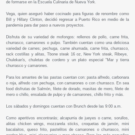
de formarse en la Escuela Culinaria de Nueva York.
Vega, quien aseguró haber cocinado para figuras de renombre como
Bill y Hillary Clinton, decidió regresar a Puerto Rico en medio de la
pandemia para dar paso a nuevos proyectos.
Disfruta de su variedad de mofongos: rellenos de pollo, carne frita,
churrasco, camarones o pulpo. También cuentan como una deliciosa
variedad de carnes; pechuga, carne ahumada, carne frita, churrasco,
rack costillas y alitas, Tbone steak 16 oz, New York steak, Ribeye,
Chulekan's, chuletas de cordero y un plato especial "Mar y tierra
churrasco y camarones.
Para los amantes de las pastas cuentan con: pasta alfredo, carbonara
o roja, alfredo con pechuga, con camarones o con churrasco. En sea
food disfrutas de Salmón, filete de dorado, masitas de mero, filete de
mero o chillo, ensalada de pulpo y de camarones, chillo frito y más.
Los sábados y domingos cuentan con Brunch desde las 9:00 a.m.
Como aperitivos encontrarás; alcapurria de jueyes o carne, sorullos,
alitas chicken wings, mozzarela sticks, croquetas de jamón, mini
bacalaitos, queso frito, pastelitos de camarones o churrasco, mini