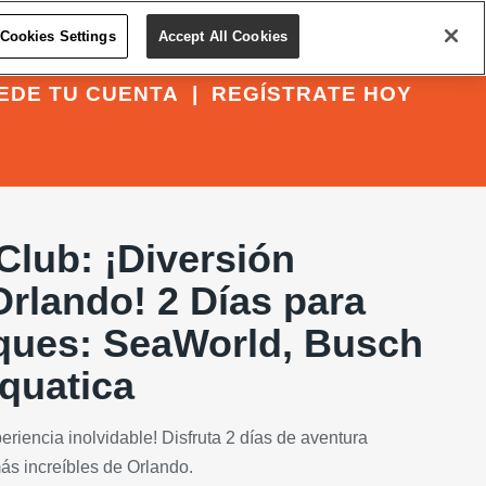
Cookies Settings
Accept All Cookies
EDE TU CUENTA
|
REGÍSTRATE HOY
Club: ¡Diversión
rlando! 2 Días para
rques: SeaWorld, Busch
quatica
eriencia inolvidable! Disfruta 2 días de aventura
ás increíbles de Orlando.