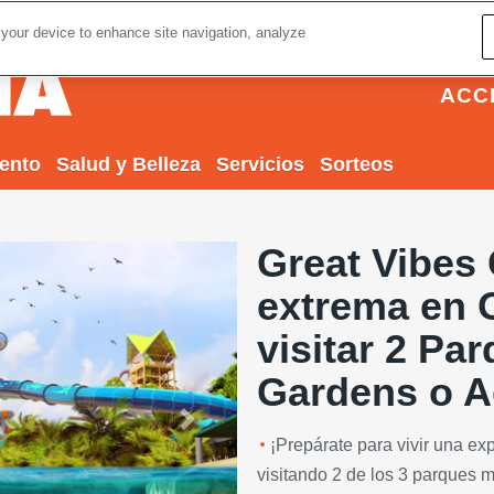
 your device to enhance site navigation, analyze
ACC
iento
Salud y Belleza
Servicios
Sorteos
Great Vibes 
extrema en O
visitar 2 Pa
Gardens o A
Next
¡Prepárate para vivir una exp
visitando 2 de los 3 parques m