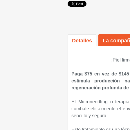
Detalles
La compañ
¡Piel fir
Paga $75 en vez de $145
estimula producción n
regeneración profunda de l
El Microneedling o terapi
combate eficazmente el env
sencillo y seguro.
Este tratamiento es una técn