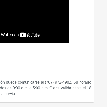
ión puede comunicarse al (787) 972-4982. Su horario
os de 9:00 a.m. a 5:00 p.m. Oferta válida hasta el 18
ta previa.