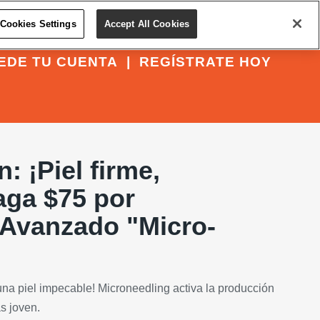
Cookies Settings
Accept All Cookies
EDE TU CUENTA
|
REGÍSTRATE HOY
: ¡Piel firme,
aga $75 por
 Avanzado "Micro-
na piel impecable! Microneedling activa la producción
s joven.