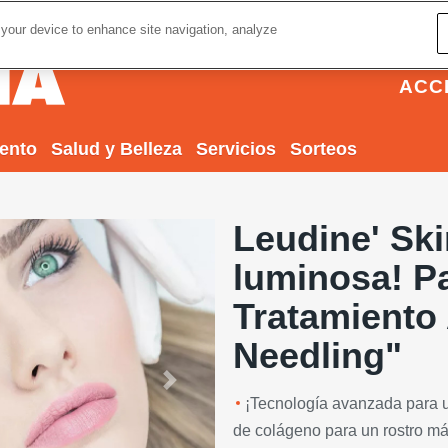
 your device to enhance site navigation, analyze
ACC
iento
Salud y Belleza
Servicios
Sorteos
Leudine' Skin
luminosa! P
Tratamiento
Needling"
Next
¡Tecnología avanzada para u
de colágeno para un rostro má