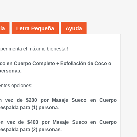
ía
Letra Pequeña
Ayuda
perimenta el máximo bienestar
!
eco en Cuerpo Completo
+ Exfoliación de Coco o
personas.
entes opciones:
en vez de $200 por
Masaje Sueco en Cuerpo
n espalda
para (1) persona
.
en vez de $400 por
Masaje Sueco en Cuerpo
 espalda
para (2) personas
.