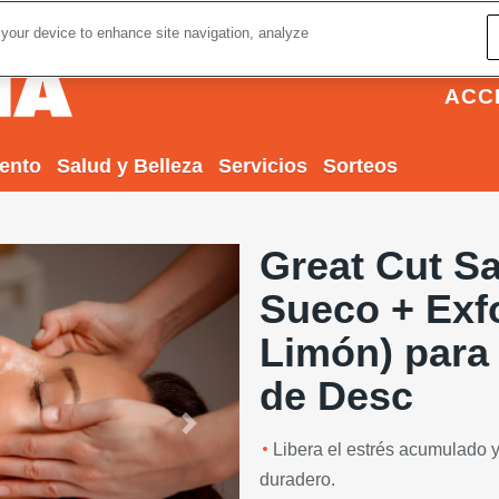
 your device to enhance site navigation, analyze
ACC
iento
Salud y Belleza
Servicios
Sorteos
Great Cut S
Sueco + Exf
Limón) para
de Desc
Next
Libera el estrés acumulado y
duradero.