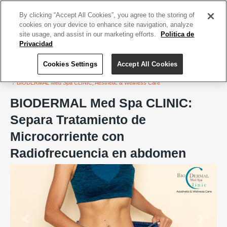
ACCEDE TU CUENTA
|
REGÍSTRATE HOY
By clicking “Accept All Cookies”, you agree to the storing of
cookies on your device to enhance site navigation, analyze
site usage, and assist in our marketing efforts.
Politica de
Privacidad
Cookies Settings
Accept All Cookies
Home
Salud y Belleza
BIODERMAL Med Spa CLINIC, Aesthetic & Wellness Care
BIODERMAL Med Spa CLINIC:
Separa Tratamiento de
Microcorriente con
Radiofrecuencia en abdomen
Previous
Next