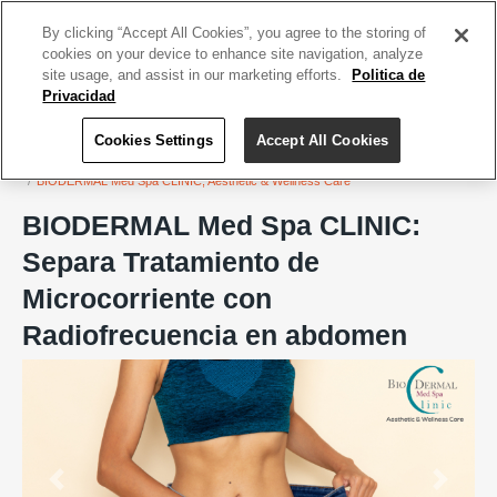
ACCEDE TU CUENTA
|
REGÍSTRATE HOY
By clicking “Accept All Cookies”, you agree to the storing of
cookies on your device to enhance site navigation, analyze
site usage, and assist in our marketing efforts.
Politica de
Privacidad
Cookies Settings
Accept All Cookies
Home
Salud y Belleza
BIODERMAL Med Spa CLINIC, Aesthetic & Wellness Care
BIODERMAL Med Spa CLINIC:
Separa Tratamiento de
Microcorriente con
Radiofrecuencia en abdomen
Previous
Next