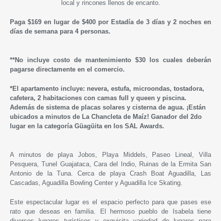
local y rincones llenos de encanto.
Paga $169 en lugar de $400 por Estadía de 3 días y 2 noches en
días de semana para 4 personas.
*
*No incluye costo de mantenimiento $30 los cuales deberán
pagarse directamente en el comercio.
*El apartamento incluye: nevera, estufa, microondas, tostadora,
cafetera, 2 habitaciones con camas full y queen y piscina.
Además de
sistema de placas solares y cisterna de agua.
¡Están
ubicados a minutos de La Chancleta de Maíz! Ganador del 2do
lugar en la categoría Güagüita en los SAL Awards.
A minutos de playa Jobos, Playa Middels, Paseo Lineal, Villa
Pesquera, Tunel Guajataca, Cara del Indio, Ruinas de la Ermita San
Antonio de la Tuna. Cerca de playa Crash Boat Aguadilla, Las
Cascadas, Aguadilla Bowling Center y Aguadilla Ice Skating.
Este espectacular lugar es el espacio perfecto para que pases ese
rato que deseas en familia. El hermoso pueblo de Isabela tiene
diversos lugares turísticos y exquisita variedad de lugares para