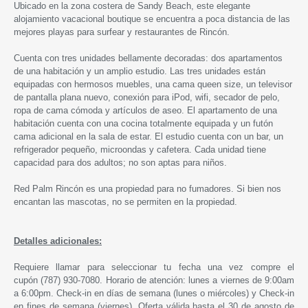
Ubicado en la zona costera de Sandy Beach, este elegante
alojamiento vacacional boutique se encuentra a poca distancia de las
mejores playas para surfear y restaurantes de Rincón.
Cuenta con tres unidades bellamente decoradas: dos apartamentos
de una habitación y un amplio estudio. Las tres unidades están
equipadas con hermosos muebles, una cama queen size, un televisor
de pantalla plana nuevo, conexión para iPod, wifi, secador de pelo,
ropa de cama cómoda y artículos de aseo. El apartamento de una
habitación cuenta con una cocina totalmente equipada y un futón
cama adicional en la sala de estar. El estudio cuenta con un bar, un
refrigerador pequeño, microondas y cafetera. Cada unidad tiene
capacidad para dos adultos; no son aptas para niños.
Red Palm Rincón es una propiedad para no fumadores. Si bien nos
encantan las mascotas, no se permiten en la propiedad.
Detalles adicionales:
Requiere llamar para seleccionar tu fecha una vez compre el
cupón (787) 930-7080. Horario de atención: lunes a viernes de 9:00am
a 6:00pm. Check-in en días de semana (lunes o miércoles) y Check-in
en fines de semana (viernes). Oferta válida hasta el 30 de agosto de