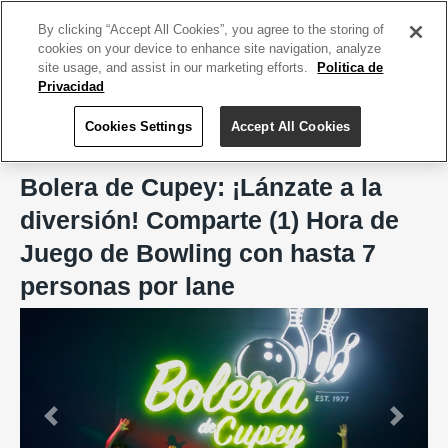
ACCEDE TU CUENTA
|
REGÍSTRATE HOY
By clicking “Accept All Cookies”, you agree to the storing of
cookies on your device to enhance site navigation, analyze
site usage, and assist in our marketing efforts.
Politica de
Privacidad
Cookies Settings
Accept All Cookies
Home
Entretenimiento
Bolera de Cupey
Bolera de Cupey: ¡Lánzate a la
diversión! Comparte (1) Hora de
Juego de Bowling con hasta 7
personas por lane
Previous
Next