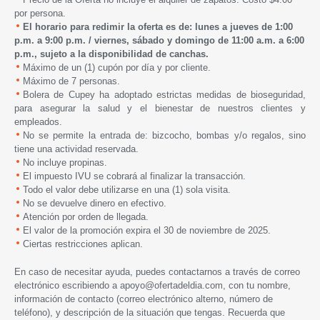
por persona.
El horario para redimir la oferta es de: lunes a jueves de 1:00
p.m. a 9:00 p.m. /
viernes, sábado y domingo de 1
1:00 a.m. a 6:00
p.m.,
s
ujeto a la disponibilidad de canchas.
Máximo de un (1) cupón por día y por cliente.
Máximo de 7 personas.
Bolera de Cupey
ha adoptado estrictas medidas de bioseguridad,
para asegurar la salud y el bienestar de nuestros clientes y
empleados.
No se permite la entrada de: bizcocho, bombas y/o regalos, sino
tiene una actividad reservada.
No incluye propinas.
El impuesto IVU se cobrará al finalizar la transacción.
Todo el valor debe utilizarse en una (1) sola visita.
No se devuelve dinero en efectivo.
Atención por orden de llegada.
El valor de la promoción expira
el 30 de noviembre de 2025.
Ciertas restricciones aplican.
En caso de necesitar ayuda, puedes contactarnos a través de correo
electrónico escribiendo a
apoyo@ofertadeldia.com
, con tu nombre,
información de contacto (correo electrónico alterno, número de
teléfono), y descripción de la situación que tengas. Recuerda que