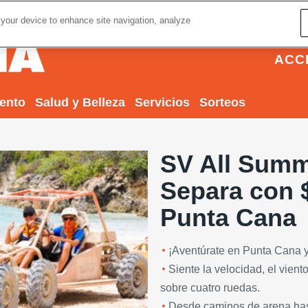
 your device to enhance site navigation, analyze
ACC
iento
Salud y Belleza
Servicios
Sorteos
SV All Summ
Separa con 
Punta Cana
¡Aventúrate en Punta Cana y
Next
Siente la velocidad, el vient
sobre cuatro ruedas.
Desde caminos de arena hast