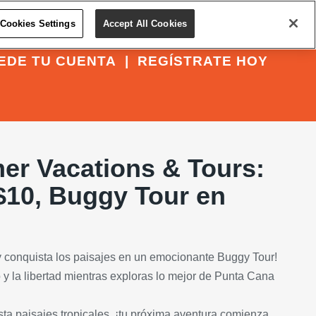
Cookies Settings
Accept All Cookies
EDE TU CUENTA
|
REGÍSTRATE HOY
er Vacations & Tours:
$10, Buggy Tour en
 conquista los paisajes en un emocionante Buggy Tour!
o y la libertad mientras exploras lo mejor de Punta Cana
a paisajes tropicales, ¡tu próxima aventura comienza