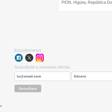
PION,
Higüey, República Do
Encuéntranos
Suscríbete a nuestras ofertas
Suscríbete
os