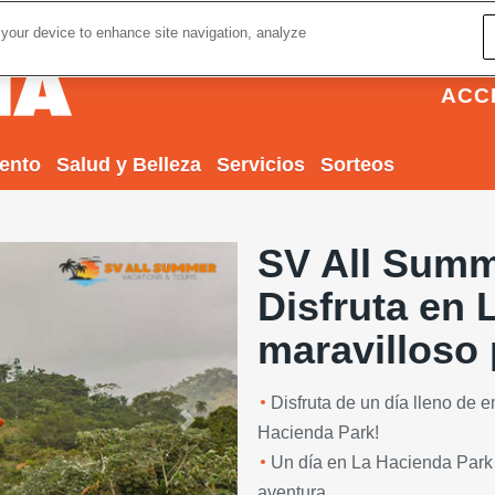
 your device to enhance site navigation, analyze
ACC
iento
Salud y Belleza
Servicios
Sorteos
SV All Summ
Disfruta en 
maravilloso
Disfruta de un día lleno de 
Next
Hacienda Park!
Un día en La Hacienda Park
aventura.