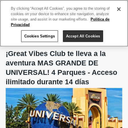
ACCEDE TU CUENTA
|
REGÍSTRATE HOY
By clicking “Accept All Cookies”, you agree to the storing of
cookies on your device to enhance site navigation, analyze
site usage, and assist in our marketing efforts.
Politica de
Privacidad
Cookies Settings
Accept All Cookies
Home
De Viaje
Great Vibes Club
¡Great Vibes Club te lleva a la
aventura MAS GRANDE DE
UNIVERSAL! 4 Parques - Acceso
ilimitado durante 14 días
Previous
Next