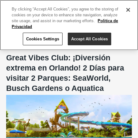
ACCEDE TU CUENTA
|
REGÍSTRATE HOY
By clicking “Accept All Cookies”, you agree to the storing of
cookies on your device to enhance site navigation, analyze
site usage, and assist in our marketing efforts.
Politica de
Privacidad
Cookies Settings
Accept All Cookies
Home
De Viaje
Great Vibes Club
Great Vibes Club: ¡Diversión
extrema en Orlando! 2 Días para
visitar 2 Parques: SeaWorld,
Busch Gardens o Aquatica
Previous
Next