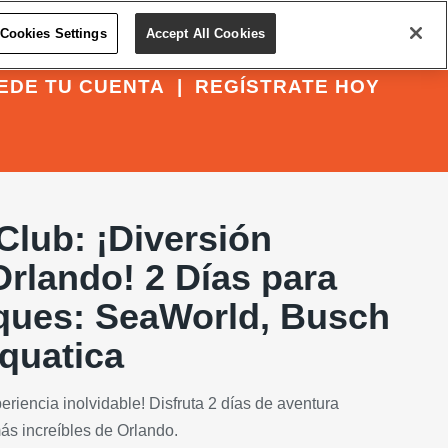
Cookies Settings
Accept All Cookies
EDE TU CUENTA
|
REGÍSTRATE HOY
Club: ¡Diversión
rlando! 2 Días para
rques: SeaWorld, Busch
quatica
eriencia inolvidable! Disfruta 2 días de aventura
ás increíbles de Orlando.