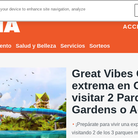
 your device to enhance site navigation, analyze
ACC
iento
Salud y Belleza
Servicios
Sorteos
Great Vibes 
extrema en O
visitar 2 Pa
Gardens o A
Next
¡Prepárate para vivir una exp
visitando 2 de los 3 parques m