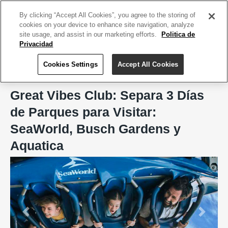
ACCEDE TU CUENTA
|
REGÍSTRATE HOY
By clicking “Accept All Cookies”, you agree to the storing of
cookies on your device to enhance site navigation, analyze
site usage, and assist in our marketing efforts.
Politica de
Privacidad
Cookies Settings
Accept All Cookies
Home
De Viaje
Great Vibes Club
Great Vibes Club: Separa 3 Días
de Parques para Visitar:
SeaWorld, Busch Gardens y
Aquatica
Previous
Next